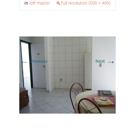
in
loft master
Full resolution (500 × 400)
←
→
Previous
Next