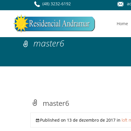
(48) 3232-6192
ad
Home
master6
master6
Published on
13 de dezembro de 2017
in
loft 