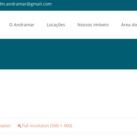
m.andramar@gmail.com
O Andramar
Locações
Nossos imóveis
Área do
master
Full resolution (500 × 400)