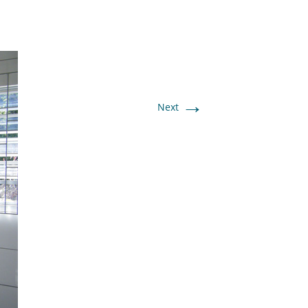
→
Next