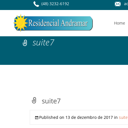
(48) 3232-6192
ad
Home
suite7
suite7
Published on
13 de dezembro de 2017
in
suite