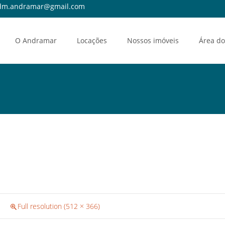
m.andramar@gmail.com
O Andramar
Locações
Nossos imóveis
Área do
Full resolution (512 × 366)