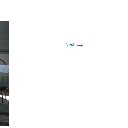
→
Next