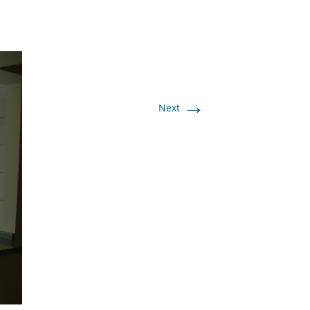
→
Next