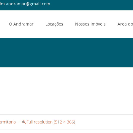
m.andramar@gmail.com
O Andramar
Locações
Nossos imóveis
Área do
ormitorio
Full resolution (512 × 366)