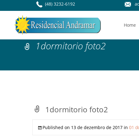
(48) 3232-6192
ad
Home
1dormitorio foto2
1dormitorio foto2
Published on
13 de dezembro de 2017
in
01 d