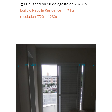
Published on
18 de agosto de 2020
in
Edifício Napolle Residence
Full
resolution (720 × 1280)
←
→
Previous
Next